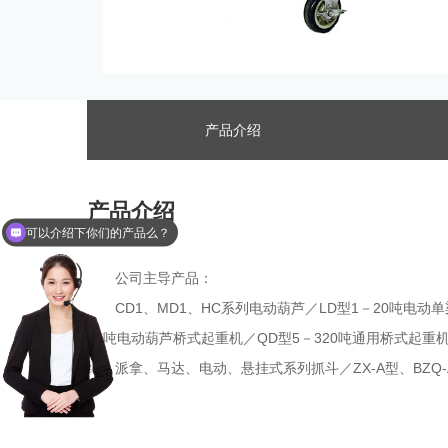
产品介绍
产品介绍
可以介绍下你们的产品么？
公司主导产品：
CD1、MD1、HC系列电动葫芦／LD型1－20吨电动单梁
80吨电动葫芦桥式起重机／QD型5－320吨通用桥式起重机/Q
绳、派拿、马达、电动、悬挂式系列抓斗／ZX-A型、BZQ