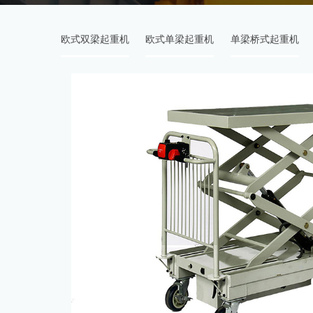
欧式双梁起重机
欧式单梁起重机
单梁桥式起重机
洁净起重机