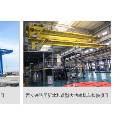
项目
西安铁路局新建和谐型大功率机车检修项目