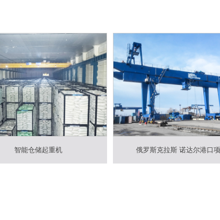
智能仓储起重机
俄罗斯克拉斯 诺达尔港口