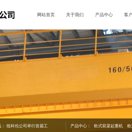
网站首页
关于我们
产品中心
客
讯：
纽科伦公司举行首届工
产品中心：
欧式双梁起重机
欧