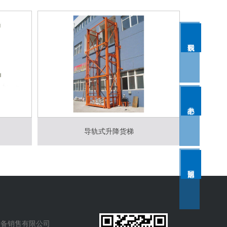
导轨式升降货梯
设备销售有限公司