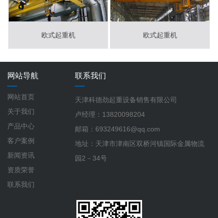
欧式起重机
欧式起重机
网站导航
联系我们
网站首页
天津科德劲起重设备销售有限公司
关于我们
卢经理：13820098204
产品中心
邮箱：693249616@qq.com
客户案例
地址：天津市津南区双桥河镇国际金属物流
新闻资讯
园2－34号
资质荣誉
联系我们