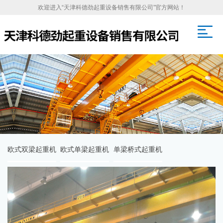
欢迎进入“天津科德劲起重设备销售有限公司”官方网站！
欧式双梁起重机
欧式单梁起重机
单梁桥式起重机
双梁桥式起重机
门式起重机
升降平台/货梯
架桥式起重机
提梁式起重机
电动葫芦
抓斗系列
旋臂吊
洁净起重机
首页
>
产品中心
>
欧式双梁起重机