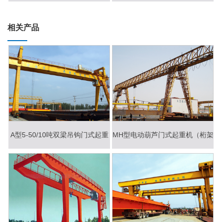
车检修项目
相关产品
A型5-50/10吨双梁吊钩门式起重
MH型电动葫芦门式起重机（桁架
机
式）_副本