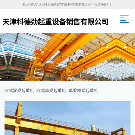
欢迎进入“天津科德劲起重设备销售有限公司”官方网站！
欧式双梁起重机
欧式单梁起重机
单梁桥式起重机
双梁桥式起重机
门式起重机
升降平台/货梯
架桥式起重机
提梁式起重机
电动葫芦
抓斗系列
旋臂吊
洁净起重机
首页
>
产品中心
>
门式起重机