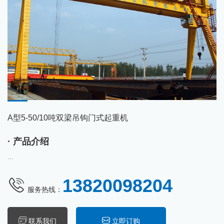
A型5-50/10吨双梁吊钩门式起重机
· 产品介绍
...
13820098204
服务热线：
联系我们
立即订购