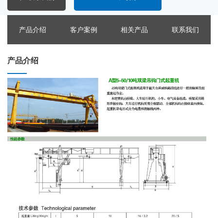
产品介绍
客户案例
相关产品
联系我们
产品介绍